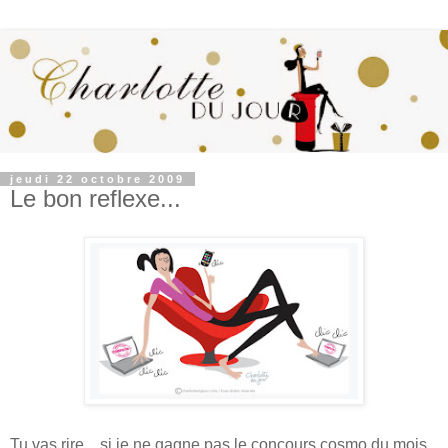
jeudi 22 octobre 2009
Le bon reflexe...
Tu vas rire... si je ne gagne pas le concours cosmo du mois